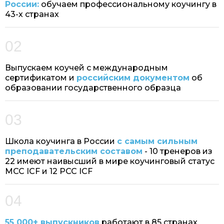
России:
обучаем профессиональному коучингу в
43-х странах
02
Выпускаем коучей с международным
сертификатом и
российским документом
об
образовании государственного образца
03
Школа коучинга в России
с самым сильным
преподавательским составом
- 10 тренеров из
22 имеют наивысший в мире коучинговый статус
MCC ICF и 12 PCC ICF
04
55 000+ выпускников
работают в 85 странах